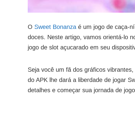
O
Sweet Bonanza
é um jogo de caça-ní
doces. Neste artigo, vamos orientá-lo
jogo de slot açucarado em seu dispositi
Seja você um fã dos gráficos vibrantes
do APK lhe dará a liberdade de jogar S
detalhes e começar sua jornada de jog