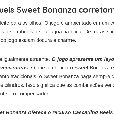
ueis Sweet Bonanza correta
eite para os olhos. O jogo é ambientado em um ce
os de símbolos de dar água na boca. De frutas suc
n do jogo exalam doçura e charme.
é igualmente atraente.
O jogo apresenta um layo
 vencedoras
. O que diferencia o Sweet Bonanza é
mento tradicionais, o Sweet Bonanza paga sempre 
os cilindros. Isso significa que as combinações v
ante e recompensador.
et Bonanza oferece o recurso Cascading Reels