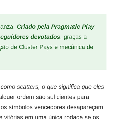
nanza.
Criado pela Pragmatic Play
seguidores devotados
, graças a
nação de Cluster Pays e mecânica de
omo scatters, o que significa que eles
alquer ordem são suficientes para
ue os símbolos vencedores desapareçam
e vitórias em uma única rodada se os