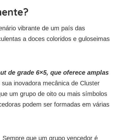
mente?
nário vibrante de um país das
ulentas a doces coloridos e guloseimas
ut de grade 6×5, que oferece amplas
 sua inovadora mecânica de Cluster
que um grupo de oito ou mais símbolos
encedoras podem ser formadas em várias
. Sempre que um grupo vencedor é