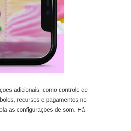
ções adicionais, como controle de
ímbolos, recursos e pagamentos no
rola as configurações de som. Há