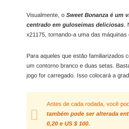
Visualmente, o
Sweet Bonanza é um v
centrado em guloseimas deliciosas
. 
x21175, tornando-a uma das máquinas c
Para aqueles que estão familiarizados 
um contorno branco e duas setas. Bast
jogo for carregado. Isso colocará a gr
Antes de cada rodada, você pod
também pode ser alterada entr
0,20 e US $ 100.