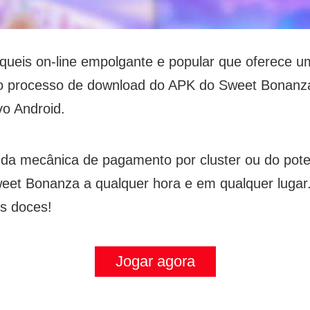
queis on-line empolgante e popular que oferece u
 no processo de download do APK do Sweet Bonanza
vo Android.
, da mecânica de pagamento por cluster ou do pot
weet Bonanza a qualquer hora e em qualquer luga
os doces!
Jogar agora