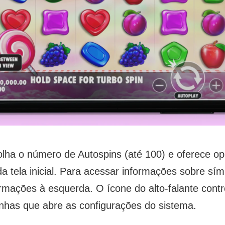
lha o número de Autospins (até 100) e oferece op
a tela inicial. Para acessar informações sobre s
ormações à esquerda. O ícone do alto-falante cont
nhas que abre as configurações do sistema.